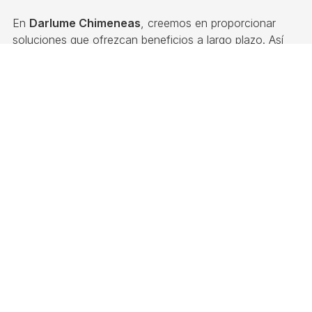
En
Darlume Chimeneas
, creemos en proporcionar
soluciones que ofrezcan beneficios a largo plazo. Así
que antes de instalar su caldera, estufa o chimenea,
consúltanos para garantizar que la ubicación elegida
ofrece el mejor rendimiento y eficiencia. Con el
asesoramiento y experiencia de nuestro equipo, puede
estar seguro de que su inversión en calefacción será
rentable. Saca el máximo partido a tus estufas y
calderas de pellets en Pontevedra con nosotros.